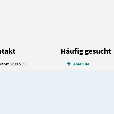
takt
Häufig gesucht
efon: 02382/590
Ahlen.de
efax: 02382/59465
Service & Info
ail:
rathaus@stadt.ahlen.de