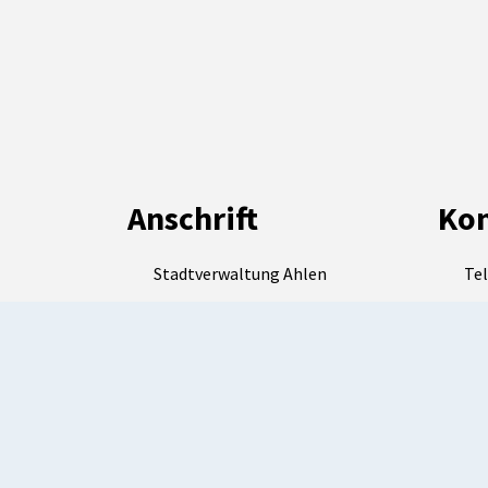
Anschrift
Kon
Stadtverwaltung Ahlen
Tel
Westenmauer 10
Tel
59227 Ahlen
E-M