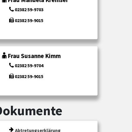
02382 59-9703
02382 59-9015
Frau Susanne Kimm
02382 59-9704
02382 59-9015
Dokumente
Abtretungserklärung