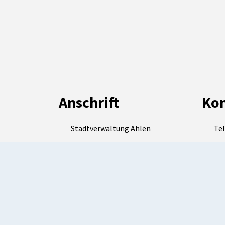
Anschrift
Kon
Stadtverwaltung Ahlen
Tel
Westenmauer 10
Tel
59227 Ahlen
E-M