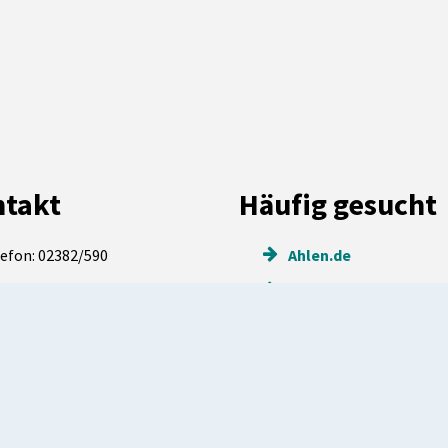
takt
Häufig gesucht
efon: 02382/590
Ahlen.de
efax: 02382/59465
Service & Info
ail:
rathaus@stadt.ahlen.de