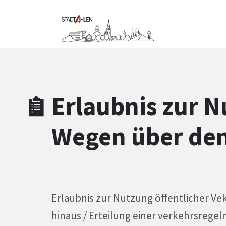
Zum Hauptinhalt springen
Zum Header
Zum Hauptinhalt
Zum Footer
Erlaubnis zur N
Wegen über de
Erlaubnis zur Nutzung öffentlicher V
hinaus / Erteilung einer verkehrsreg