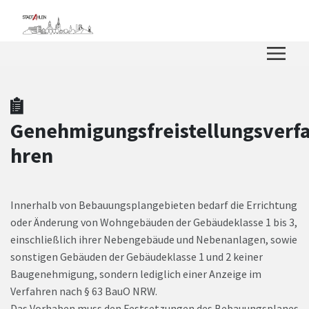
Zum Hauptinhalt springen
Zum Header
Zum Hauptinhalt
Zum Footer
Genehmigungsfreistellungsverf
hren
Innerhalb von Bebauungsplangebieten bedarf die Errichtung
oder Änderung von Wohngebäuden der Gebäudeklasse 1 bis 3,
einschließlich ihrer Nebengebäude und Nebenanlagen, sowie
sonstigen Gebäuden der Gebäudeklasse 1 und 2 keiner
Baugenehmigung, sondern lediglich einer Anzeige im
Verfahren nach § 63 BauO NRW.
Das Vorhaben muss den Festsetzungen des Bebauungsplanes