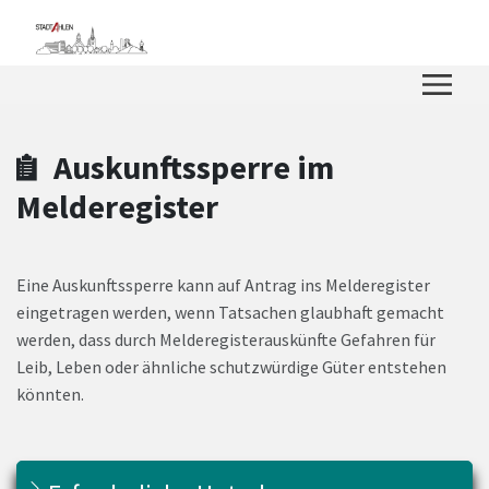
Zum Hauptinhalt springen
Zum Header
Zum Hauptinhalt
Zum Footer
Auskunftssperre im
Melderegister
Eine Auskunftssperre kann auf Antrag ins Melderegister
eingetragen werden, wenn Tatsachen glaubhaft gemacht
werden, dass durch Melderegisterauskünfte Gefahren für
Leib, Leben oder ähnliche schutzwürdige Güter entstehen
könnten.