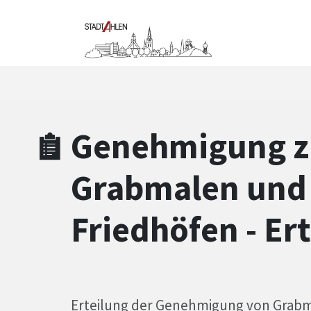
Zum Hauptinhalt springen
Zum Header
Zum Hauptinhalt
Zum Footer
Genehmigung zu
Grabmalen und 
Friedhöfen - Er
Erteilung der Genehmigung von Grab